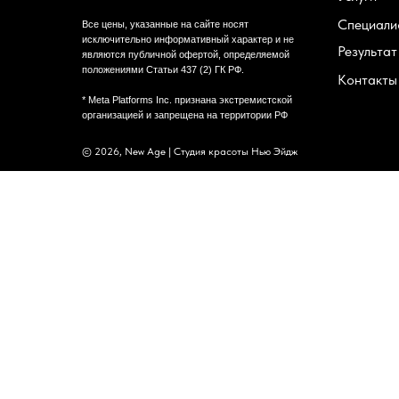
Специали
Все цены, указанные на сайте носят
исключительно информативный характер и не
Результат
являются публичной офертой, определяемой
положениями Статьи 437 (2) ГК РФ.
Контакты
* Meta Platforms Inc. признана экстремистской
организацией и запрещена на территории РФ
© 2026, New Age | Студия красоты Нью Эйдж