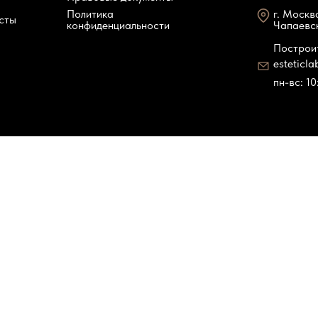
Политика
г. Москв
сты
конфиденциальности
Чапаевск
Построи
esteticl
пн-вс: 1